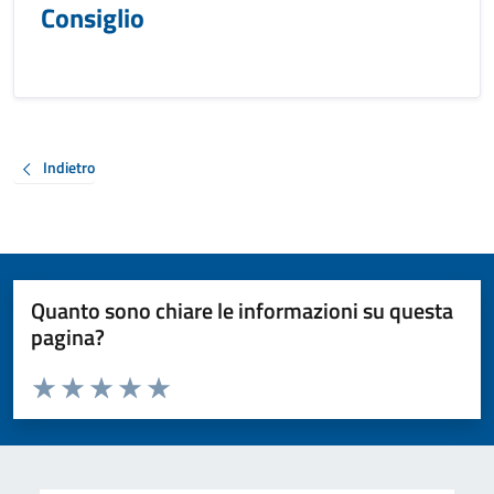
Consiglio
Indietro
Quanto sono chiare le informazioni su questa
pagina?
Valuta da 1 a 5 stelle la pagina
Valuta 1 stelle su 5
Valuta 2 stelle su 5
Valuta 3 stelle su 5
Valuta 4 stelle su 5
Valuta 5 stelle su 5