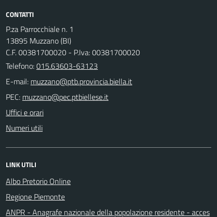
CONTATTI
P.za Parrocchiale n. 1
13895 Muzzano (BI)
C.F. 00381700020 - P.Iva: 00381700020
Telefono:
015.63603-63123
E-mail:
PEC:
Uffici e orari
Numeri utili
LINK UTILI
Albo Pretorio Online
Regione Piemonte
ANPR - Anagrafe nazionale della popolazione residente - acces