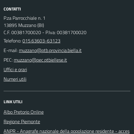
CONTATTI
P.za Parrocchiale n. 1
13895 Muzzano (BI)
C.F. 00381700020 - P.Iva: 00381700020
Telefono:
015.63603-63123
E-mail:
PEC:
Uffici e orari
Numeri utili
LINK UTILI
Albo Pretorio Online
Regione Piemonte
ANPR - Anagrafe nazionale della popolazione residente - acces