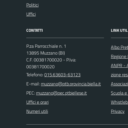
Politici
Uffici
CONTATTI
LINK UTIL
P.za Parrocchiale n. 1
Albo Pre
13895 Muzzano (BI)
Regione
C.F. 00381700020 - P.Iva:
ANPR - A
00381700020
Telefono:
015.63603-63123
zione res
E-mail:
Associaz
PEC:
Scuola e
Uffici e orari
Whistleb
Numeri utili
Privacy