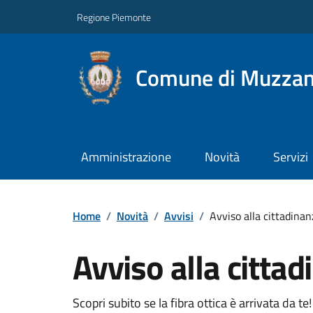
Regione Piemonte
Comune di Muzza
Amministrazione
Novità
Servizi
Home
/
Novità
/
Avvisi
/
Avviso alla cittadinan
Avviso alla citta
Scopri subito se la fibra ottica è arrivata da te!