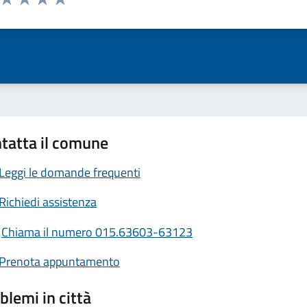
ta 1 stelle su 5
Valuta 2 stelle su 5
Valuta 3 stelle su 5
Valuta 4 stelle su 5
Valuta 5 stelle su 5
tatta il comune
Leggi le domande frequenti
Richiedi assistenza
Chiama il numero 015.63603-63123
Prenota appuntamento
blemi in città