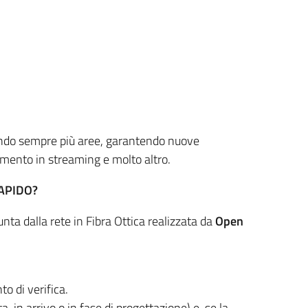
ndo sempre più aree, garantendo nuove
nimento in streaming e molto altro.
APIDO?
nta dalla rete in Fibra Ottica realizzata da
Open
o di verifica.
a, in arrivo o in fase di progettazione) e, se la