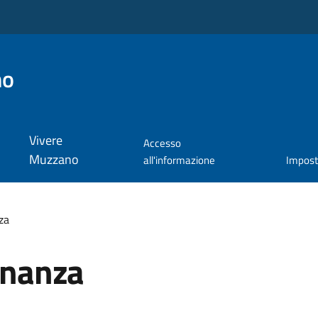
no
Vivere
Accesso
Muzzano
all'informazione
Impos
za
dinanza