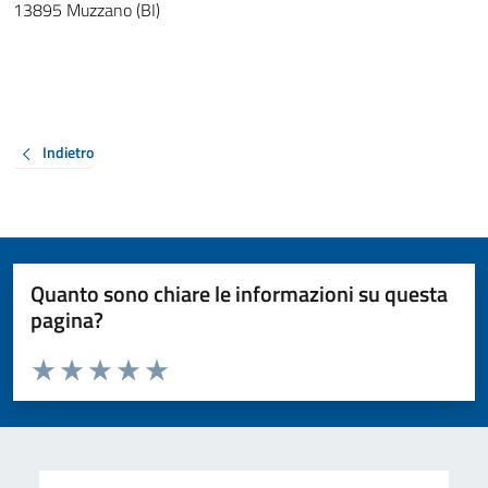
13895 Muzzano (BI)
Indietro
Quanto sono chiare le informazioni su questa
pagina?
Valuta da 1 a 5 stelle la pagina
Valuta 1 stelle su 5
Valuta 2 stelle su 5
Valuta 3 stelle su 5
Valuta 4 stelle su 5
Valuta 5 stelle su 5