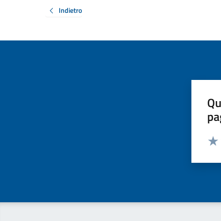
Indietro
Qu
pa
Valut
Valu