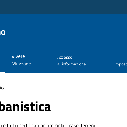
no
Vivere
Accesso
Muzzano
all'informazione
Impos
ica
banistica
 e tutti i certificati per immobili, case, terreni