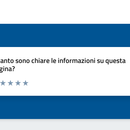
anto sono chiare le informazioni su questa
gina?
a da 1 a 5 stelle la pagina
ta 1 stelle su 5
Valuta 2 stelle su 5
Valuta 3 stelle su 5
Valuta 4 stelle su 5
Valuta 5 stelle su 5