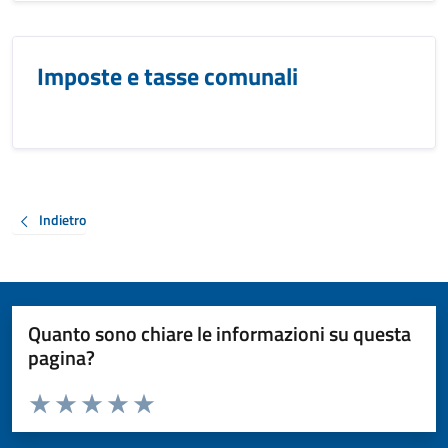
Imposte e tasse comunali
Indietro
Quanto sono chiare le informazioni su questa
pagina?
Valuta da 1 a 5 stelle la pagina
Valuta 1 stelle su 5
Valuta 2 stelle su 5
Valuta 3 stelle su 5
Valuta 4 stelle su 5
Valuta 5 stelle su 5