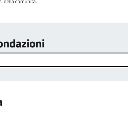
si della comunità.
fondazioni
a