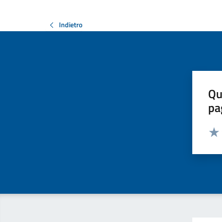
Indietro
Qu
pa
Valut
Valu