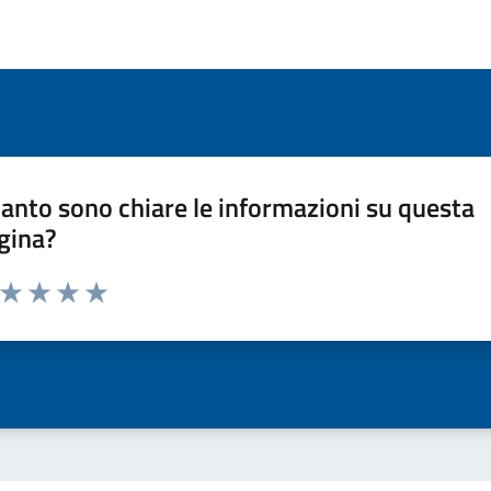
anto sono chiare le informazioni su questa
gina?
a da 1 a 5 stelle la pagina
ta 1 stelle su 5
Valuta 2 stelle su 5
Valuta 3 stelle su 5
Valuta 4 stelle su 5
Valuta 5 stelle su 5