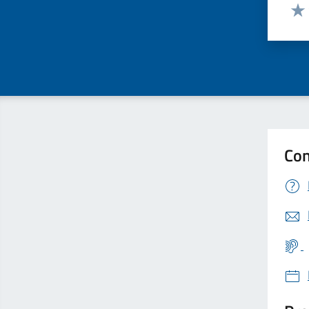
Valut
Valu
Con