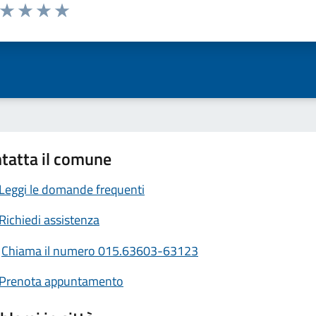
a da 1 a 5 stelle la pagina
ta 1 stelle su 5
Valuta 2 stelle su 5
Valuta 3 stelle su 5
Valuta 4 stelle su 5
Valuta 5 stelle su 5
tatta il comune
Leggi le domande frequenti
Richiedi assistenza
Chiama il numero 015.63603-63123
Prenota appuntamento