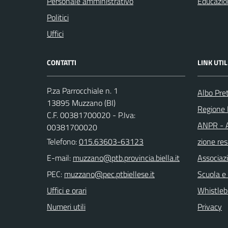
Personale amministrativo
Educazio
Politici
Uffici
CONTATTI
LINK UTIL
P.za Parrocchiale n. 1
Albo Pre
13895 Muzzano (BI)
Regione
C.F. 00381700020 - P.Iva:
ANPR - A
00381700020
Telefono:
015.63603-63123
zione res
E-mail:
Associaz
PEC:
Scuola e
Uffici e orari
Whistleb
Numeri utili
Privacy