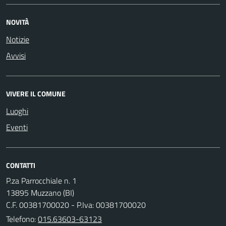
NOVITÀ
Notizie
Avvisi
VIVERE IL COMUNE
Luoghi
Eventi
CONTATTI
P.za Parrocchiale n. 1
13895 Muzzano (BI)
C.F. 00381700020 - P.Iva: 00381700020
Telefono:
015.63603-63123