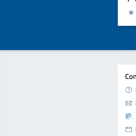
Valut
Valu
Con