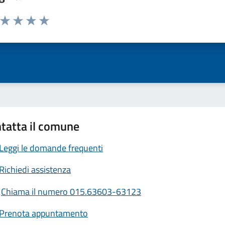
a da 1 a 5 stelle la pagina
ta 1 stelle su 5
Valuta 2 stelle su 5
Valuta 3 stelle su 5
Valuta 4 stelle su 5
Valuta 5 stelle su 5
tatta il comune
Leggi le domande frequenti
Richiedi assistenza
Chiama il numero 015.63603-63123
Prenota appuntamento