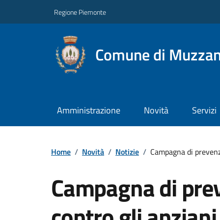
Regione Piemonte
Comune di Muzza
Amministrazione
Novità
Servizi
Home
/
Novità
/
Notizie
/
Campagna di prevenzi
Campagna di prev
contro gli anziani