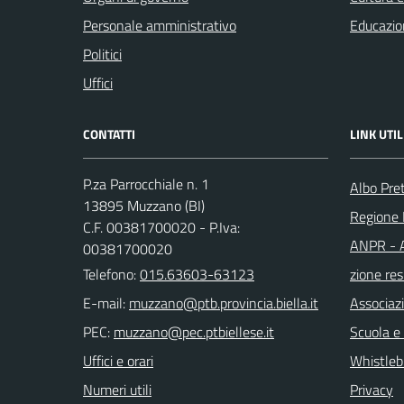
Personale amministrativo
Educazio
Politici
Uffici
CONTATTI
LINK UTIL
P.za Parrocchiale n. 1
Albo Pre
13895 Muzzano (BI)
Regione
C.F. 00381700020 - P.Iva:
ANPR - A
00381700020
Telefono:
015.63603-63123
zione res
E-mail:
Associaz
PEC:
Scuola e
Uffici e orari
Whistleb
Numeri utili
Privacy