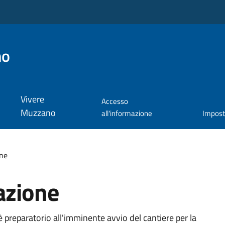
no
Vivere
Accesso
Muzzano
all'informazione
Impos
one
azione
è preparatorio all'imminente avvio del cantiere per la