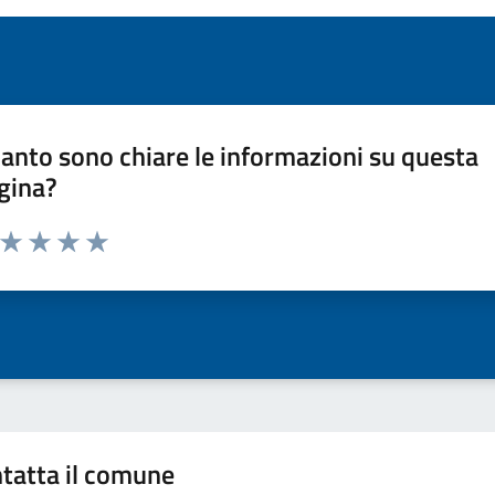
anto sono chiare le informazioni su questa
gina?
a da 1 a 5 stelle la pagina
ta 1 stelle su 5
Valuta 2 stelle su 5
Valuta 3 stelle su 5
Valuta 4 stelle su 5
Valuta 5 stelle su 5
tatta il comune