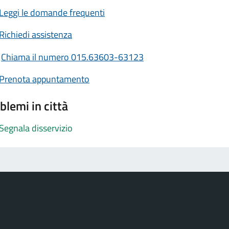
Leggi le domande frequenti
Richiedi assistenza
Chiama il numero 015.63603-63123
Prenota appuntamento
blemi in città
Segnala disservizio