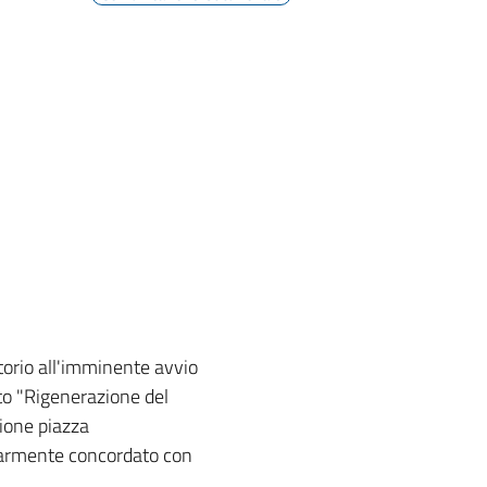
torio all'imminente avvio
to "Rigenerazione del
ione piazza
olarmente concordato con