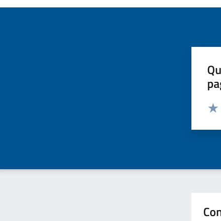
Qu
pa
Valut
Valu
Con