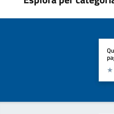
Qu
pa
Valut
Valu