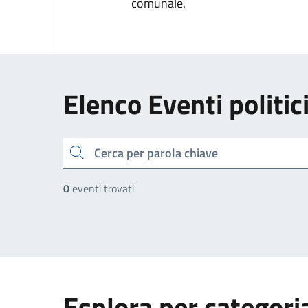
comunale.
Elenco Eventi politic
cerca
0
eventi trovati
Esplora per categori