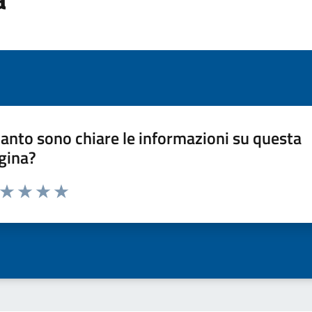
anto sono chiare le informazioni su questa
gina?
a da 1 a 5 stelle la pagina
ta 1 stelle su 5
Valuta 2 stelle su 5
Valuta 3 stelle su 5
Valuta 4 stelle su 5
Valuta 5 stelle su 5