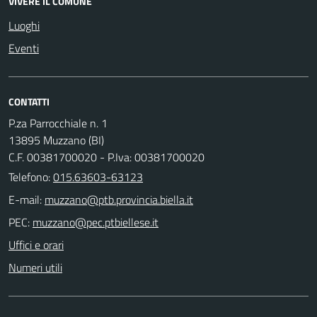
VIVERE IL COMUNE
Luoghi
Eventi
CONTATTI
P.za Parrocchiale n. 1
13895 Muzzano (BI)
C.F. 00381700020 - P.Iva: 00381700020
Telefono:
015.63603-63123
E-mail:
PEC:
Uffici e orari
Numeri utili