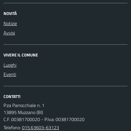
NOVITÀ
Notizie
Avvisi
VIVERE IL COMUNE
Luoghi
Eventi
CONTATTI
P.za Parrocchiale n. 1
13895 Muzzano (BI)
C.F. 00381700020 - P.Iva: 00381700020
Telefono:
015.63603-63123