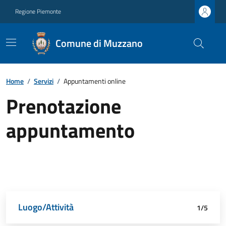
Regione Piemonte
Comune di Muzzano
Home
/
Servizi
/
Appuntamenti online
Prenotazione
appuntamento
Luogo/Attività
Dettagli appuntamento
Richiedente
Data e orario
Riepilogo
1/5