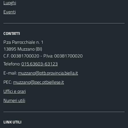
Luoghi
Eventi
CONTATTI
P.za Parrocchiale n. 1
13895 Muzzano (BI)
C.F. 00381700020 - P.Iva: 00381700020
Telefono:
015.63603-63123
E-mail:
PEC:
Uffici e orari
Numeri utili
LINK UTILI