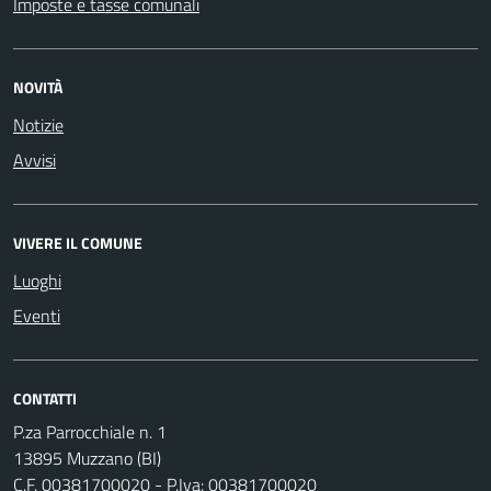
Imposte e tasse comunali
NOVITÀ
Notizie
Avvisi
VIVERE IL COMUNE
Luoghi
Eventi
CONTATTI
P.za Parrocchiale n. 1
13895 Muzzano (BI)
C.F. 00381700020 - P.Iva: 00381700020