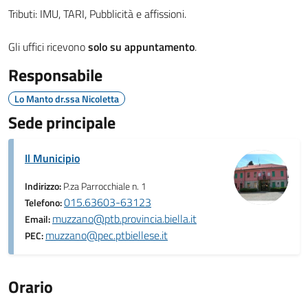
Tributi: IMU, TARI, Pubblicità e affissioni.
Gli uffici ricevono
solo su appuntamento
.
Responsabile
Lo Manto dr.ssa Nicoletta
Sede principale
Il Municipio
Indirizzo:
P.za Parrocchiale n. 1
015.63603-63123
Telefono:
muzzano@ptb.provincia.biella.it
Email:
muzzano@pec.ptbiellese.it
PEC:
Orario