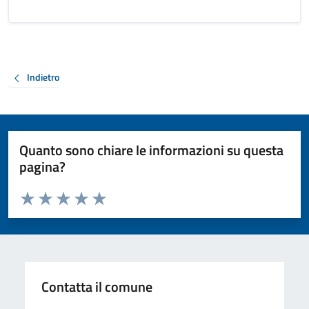
Indietro
Quanto sono chiare le informazioni su questa
pagina?
Valuta da 1 a 5 stelle la pagina
Valuta 1 stelle su 5
Valuta 2 stelle su 5
Valuta 3 stelle su 5
Valuta 4 stelle su 5
Valuta 5 stelle su 5
Contatta il comune