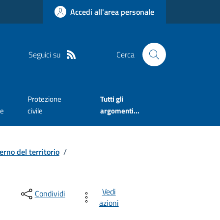
Accedi all'area personale
Seguici su
Cerca
Protezione
Tutti gli
te
civile
argomenti...
erno del territorio
/
Vedi
Condividi
azioni