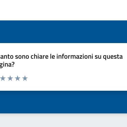
anto sono chiare le informazioni su questa
gina?
a da 1 a 5 stelle la pagina
ta 1 stelle su 5
Valuta 2 stelle su 5
Valuta 3 stelle su 5
Valuta 4 stelle su 5
Valuta 5 stelle su 5