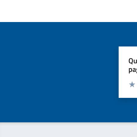
Qu
pa
Valut
Valu