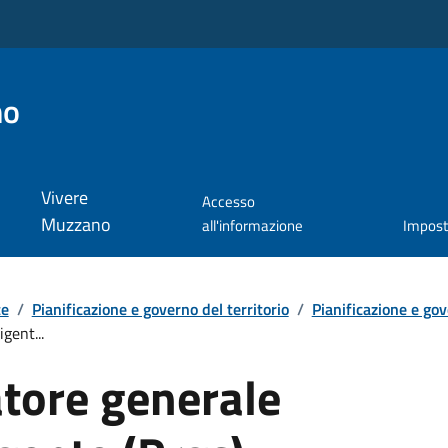
no
Vivere
Accesso
Muzzano
all'informazione
Impos
te
/
Pianificazione e governo del territorio
/
Pianificazione e gov
gent...
atore generale