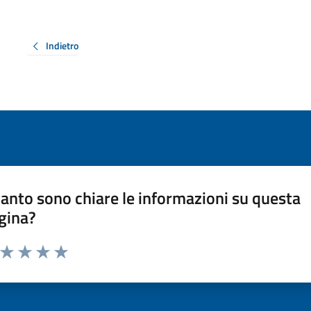
Indietro
anto sono chiare le informazioni su questa
gina?
a da 1 a 5 stelle la pagina
ta 1 stelle su 5
Valuta 2 stelle su 5
Valuta 3 stelle su 5
Valuta 4 stelle su 5
Valuta 5 stelle su 5