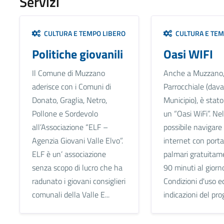
Servizi
CULTURA E TEMPO LIBERO
CULTURA E TEM
Politiche giovanili
Oasi WIFI
Il Comune di Muzzano
Anche a Muzzano, 
aderisce con i Comuni di
Parrocchiale (dava
Donato, Graglia, Netro,
Municipio), è stato
Pollone e Sordevolo
un “Oasi WiFi”. Nel
all’Associazione “ELF –
possibile navigare 
Agenzia Giovani Valle Elvo”.
internet con portat
ELF è un’ associazione
palmari gratuitam
senza scopo di lucro che ha
90 minuti al giorn
radunato i giovani consiglieri
Condizioni d'uso e
comunali della Valle E...
indicazioni del prog