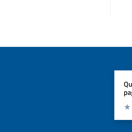
Qu
pa
Valut
Valu