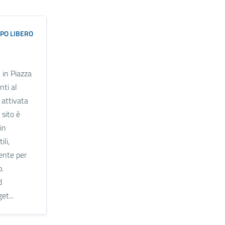
PO LIBERO
in Piazza
nti al
 attivata
 sito è
in
ili,
ente per
o.
d
et...