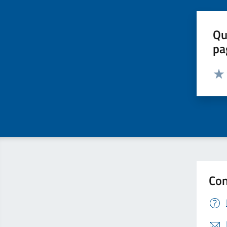
Qu
pa
Valut
Valu
Con