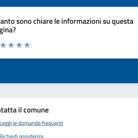
anto sono chiare le informazioni su questa
gina?
a da 1 a 5 stelle la pagina
ta 1 stelle su 5
Valuta 2 stelle su 5
Valuta 3 stelle su 5
Valuta 4 stelle su 5
Valuta 5 stelle su 5
tatta il comune
Leggi le domande frequenti
Richiedi assistenza