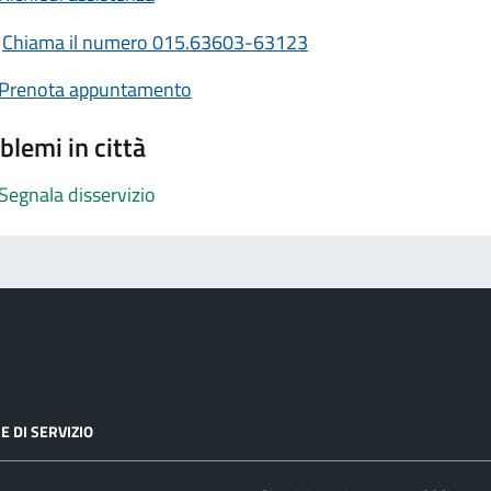
Chiama il numero 015.63603-63123
Prenota appuntamento
blemi in città
Segnala disservizio
E DI SERVIZIO