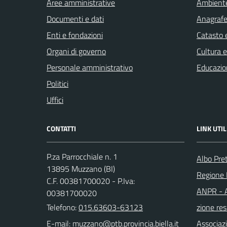
Aree amministrative
Ambient
Documenti e dati
Anagrafe 
Enti e fondazioni
Catasto e
Organi di governo
Cultura 
Personale amministrativo
Educazio
Politici
Uffici
CONTATTI
LINK UTIL
P.za Parrocchiale n. 1
Albo Pre
13895 Muzzano (BI)
Regione
C.F. 00381700020 - P.Iva:
ANPR - A
00381700020
Telefono:
015.63603-63123
zione res
E-mail:
Associaz