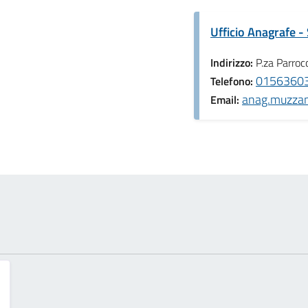
Ufficio Anagrafe - 
Indirizzo:
P.za Parroc
01563603
Telefono:
anag.muzzano
Email: