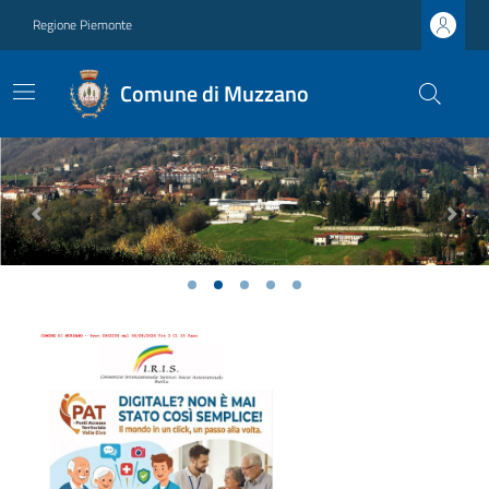
Regione Piemonte
Comune di Muzzano
Previous
Next
Ultime notizie