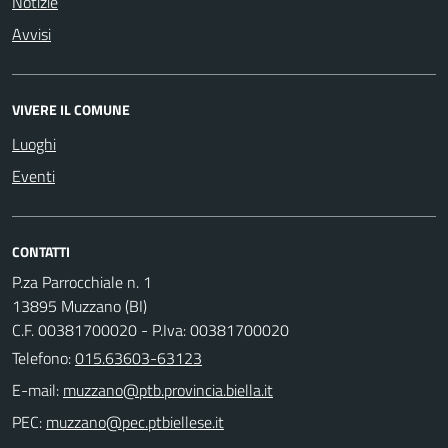
Notizie
Avvisi
VIVERE IL COMUNE
Luoghi
Eventi
CONTATTI
P.za Parrocchiale n. 1
13895 Muzzano (BI)
C.F. 00381700020 - P.Iva: 00381700020
Telefono:
015.63603-63123
E-mail:
PEC: