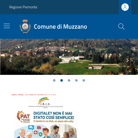
Regione Piemonte
Comune di Muzzano
Previous
Next
Ultime notizie