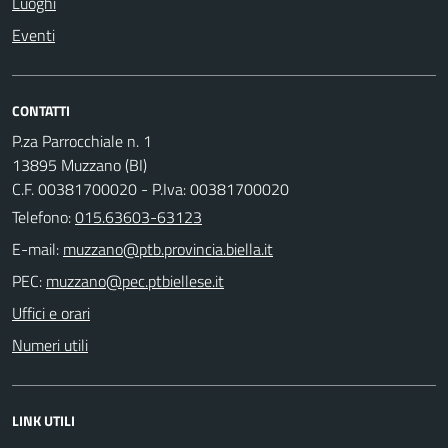
Luoghi
Eventi
CONTATTI
P.za Parrocchiale n. 1
13895 Muzzano (BI)
C.F. 00381700020 - P.Iva: 00381700020
Telefono:
015.63603-63123
E-mail:
PEC:
Uffici e orari
Numeri utili
LINK UTILI